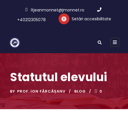
ltjeanmonnet@jmonnet.ro
Setări accesibilitate
+40212305078
Statutul elevului
BY
PROF. ION FĂRCĂȘANU
BLOG
0