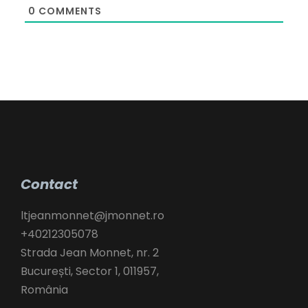
t
0
COMMENTS
e
Contact
ltjeanmonnet@jmonnet.ro
+40212305078
Strada Jean Monnet, nr. 2
București
,
Sector 1,
011957,
România