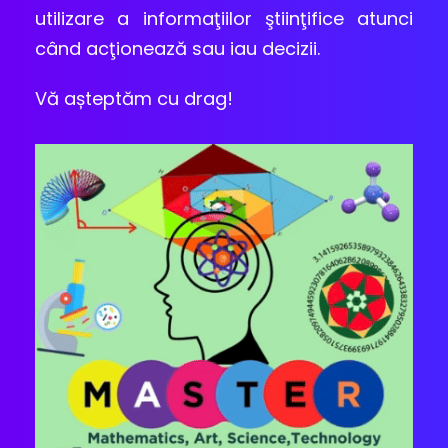
utilizare a informaţiilor ştiinţifice atunci
când acţionează sau iau decizii.
Vă așteptăm cu drag!