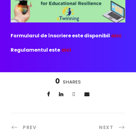
Formularul de înscriere este disponibil
aici.
Regulamentul este
aici
0
SHARES
PREV
NEXT