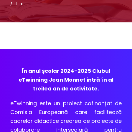
0
În anul școlar 2024-2025 Clubul
eTwinning Jean Monnet intră în al
treilea an de activitate.
eTwinning este un proiect cofinanțat de
Comisia Europeană care facilitează
cadrelor didactice crearea de proiecte de
colaborare interşcolară pentru