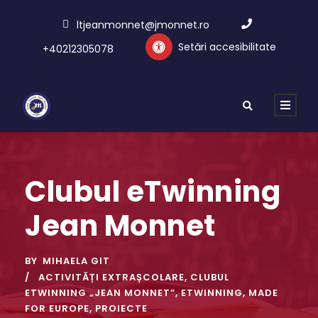
ltjeanmonnet@jmonnet.ro
Setări accesibilitate
+40212305078
Clubul eTwinning
Jean Monnet
BY
MIHAELA GIT
ACTIVITĂȚI EXTRAȘCOLARE
,
CLUBUL
ETWINNING „JEAN MONNET”
,
ETWINNING
,
MADE
FOR EUROPE
,
PROIECTE