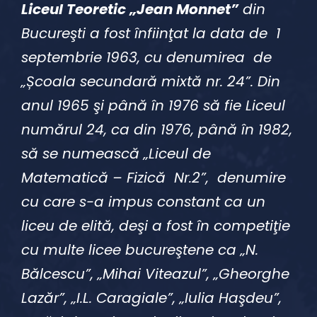
Liceul Teoretic „Jean Monnet”
din
Bucureşti a fost înfiinţat la data de 1
septembrie 1963, cu denumirea de
„Școala secundară mixtă nr. 24”. Din
anul 1965 şi până în 1976 să fie Liceul
numărul 24, ca din 1976, până în 1982,
să se numească „Liceul de
Matematică – Fizică Nr.2”, denumire
cu care s-a impus constant ca un
liceu de elită, deşi a fost în competiţie
cu multe licee bucureştene ca „N.
Bălcescu”, „Mihai Viteazul”, „Gheorghe
Lazăr”, „I.L. Caragiale”, „Iulia Haşdeu”,