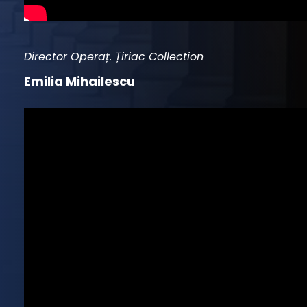
Director Operaț. Țiriac Collection
Emilia Mihailescu