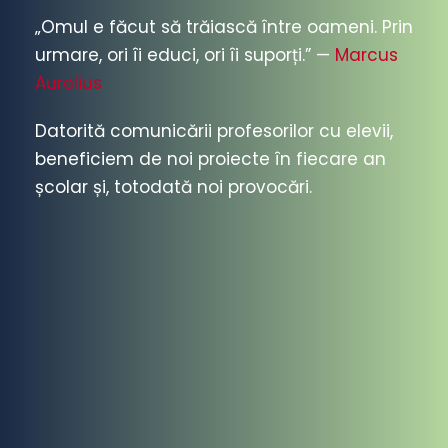
„Omul e făcut să trăiască între oameni. Prin
urmare, ori îi educi, ori îi suporți.” —
Marcus
Aurelius
Datorită comunicării profesorilor cu elevii,
beneficiem de noi proiecte în fiecare an
școlar și, totodată noi provocări.