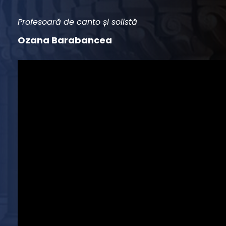
Profesoară de canto și solistă
Ozana Barabancea