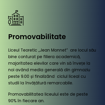
Promovabilitate
Liceul Teoretic „Jean Monnet” are locul său
bine conturat pe filiera academică,
majoritatea elevilor care vin să învețe la
noi având media generală din gimnaziu
peste 9.00 și finalizând ciclul liceal cu
studii la învățătură remarcabile.
Promovabilitatea liceului este de peste
90% în fiecare an.