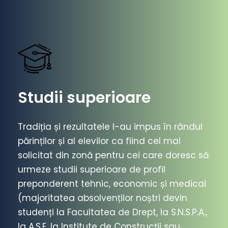
Studii superioare
Tradiția și rezultatele l-au impus în rândul
părinților și al elevilor ca fiind cel mai
solicitat din zonă pentru cei care doresc să
urmeze studii superioare de profil
preponderent tehnic, economic și medical
(majoritatea absolvenților noștri devin
studenți la Facultatea de Drept, la S.N.S.P.A.,
la A.S.E, la Institute de Construcții sau