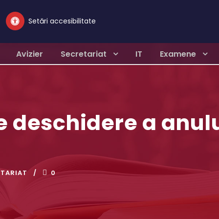
Setări accesibilitate
Avizier
Secretariat
IT
Examene
e deschidere a anul
TARIAT
0