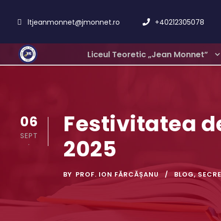
ltjeanmonnet@jmonnet.ro
+40212305078
Liceul Teoretic „Jean Monnet”
Festivitatea d
06
SEPT
2025
.
BY
PROF. ION FĂRCĂȘANU
BLOG
,
SECRE