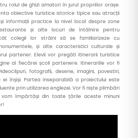
u rolul de ghizi amatori în jurul propriilor orașe.
a obiective turistice istorice tipice sau atracții
i și informații practice la nivel local despre zone
estaurante și alte locuri de întâlnire pentru
ncât colegii lor străini să se familiarizeze cu
 monumentele, și alte caracteristici culturale și
rui partener. Elevii vor pregăti itinerarii turistice
ine al fiecărei școli partenere. Itinerariile vor fi
deoclipuri, fotografii, desene, imagini, povestiri,
ei înșiși. Partea inseparabilă a proiectului este
uente prin utilizarea englezei. Vor fi niște plimbări
și vom împărtăși din toate țările aceste minuni
r!