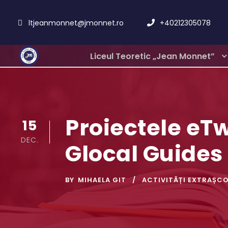
ltjeanmonnet@jmonnet.ro
+40212305078
Liceul Teoretic „Jean Monnet”
Proiectele eTw
15
DEC.
Glocal Guides
BY
MIHAELA GIT
ACTIVITĂȚI EXTRAȘC