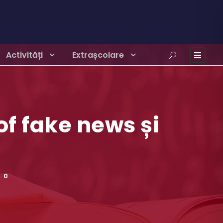
Activități
Extrașcolare
of fake news și
0