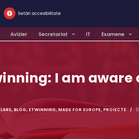
Setări accesibilitate
Avizier
Secretariat
IT
Examene
inning: I am aware 
OLARE
,
BLOG
,
ETWINNING
,
MADE FOR EUROPE
,
PROIECTE