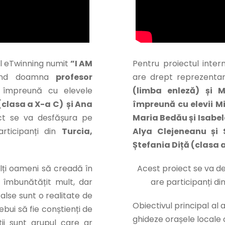
nal eTwinning numit
”I AM
Pentru proiectul inter
fiind doamna
profesor
are drept reprezenta
, împreună cu elevele
(limba enleză) și M
clasa a X-a C) și Ana
împreună cu elevii M
ect se va desfășura pe
Maria Bedău și Isabe
rticipanți din
Turcia,
Alya Clejeneanu și 
Ștefania Diță (clasa a
mulți oameni să creadă în
Acest proiect se va d
a îmbunătățit mult, dar
are participanți di
false sunt o realitate de
Obiectivul principal al 
rebui să fie conștienți de
ghideze orașele locale că
ții sunt grupul care ar