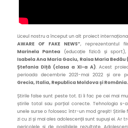
Liceul nostru a început un alt proiect internațio
AWARE OF FAKE NEWS”
, reprezentantul 
Marinela Pantea
(educație fizică și sport)
Isabela Ana Maria Gaciu, Raisa Maria Bedău (
Ștefania Diță (clasa a XI-a A)
. Acest proi
perioada decembrie 2021-mai 2022 și are pa
Grecia, Italia, Republica Moldova și România.
Știrile false sunt peste tot. Ei îi fac pe cei mai 
știrile total sau parțial corecte. Tehnologia s-
unele surse o folosesc într-un mod greșit! Știrile 
zi cu zi și mai ales adolescenții sunt supuși ei. Ar t
pericolele și de posibilele rezultate. Adolescen