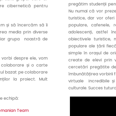
pregătim studenții pentr
e cibernetică pentru
Nu numai că vor prezent
turistice, dar vor ofer
m și să încercăm să îi
populare, cafenele, r
area media prin diverse
adolescenți, astfel î
., iar grupa noastră de
obiectivele turistice,
populare ale țării fiecă
simple în orașul de orig
 vorbi despre ele, vom
create de elevi prin vi
 colaborare și o carte
cercetări pregătite de 
totul bazat pe colaborare
îmbunătățirea vorbirii fl
nților la proiect. Mult
virtuale incredibile 
culturale. Succes tuturo
e echipă:
Romanian Team