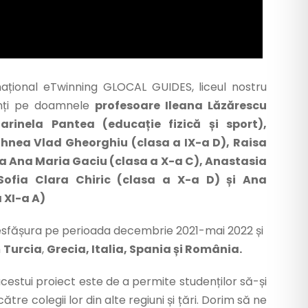
național eTwinning GLOCAL GUIDES, liceul nostru
nți pe doamnele
profesoare Ileana Lăzărescu
arinela Pantea (educație fizică și sport),
ihnea Vlad Gheorghiu (clasa a IX-a D), Raisa
la Ana Maria Gaciu (clasa a X-a C), Anastasia
Sofia Clara Chiric (clasa a X-a D) și Ana
 XI-a A)
esfășura pe perioada decembrie 2021-mai 2022 și
n
Turcia
,
Grecia, Italia, Spania și România.
acestui proiect este de a permite studenților să-și
tre colegii lor din alte regiuni și țări. Dorim să ne