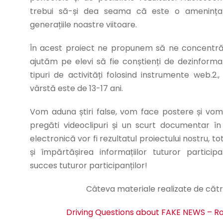
trebui să-și dea seama că este o amenințar
generațiile noastre viitoare.
În acest proiect ne propunem să ne concentră
ajutăm pe elevi să fie conștienți de dezinform
tipuri de activități folosind instrumente web.2
vârstă este de 13-17 ani.
Vom aduna știri false, vom face postere și vom
pregăti videoclipuri și un scurt documentar în
electronică vor fi rezultatul proiectului nostru, 
și împărtășirea informațiilor tuturor participa
succes tuturor participanților!
Câteva materiale realizate de cătr
Driving Questions about FAKE NEWS – 