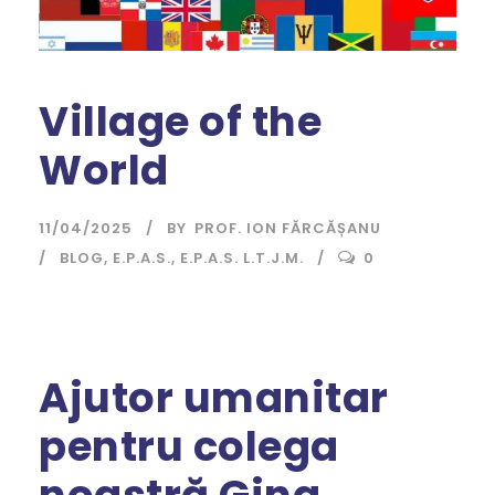
Village of the
World
11/04/2025
BY
PROF. ION FĂRCĂȘANU
BLOG
,
E.P.A.S.
,
E.P.A.S. L.T.J.M.
0
Ajutor umanitar
pentru colega
noastră Gina