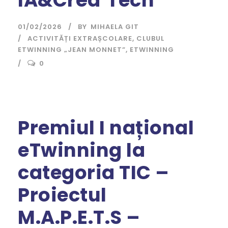
IA&Créa’Tech
01/02/2026
BY
MIHAELA GIT
ACTIVITĂȚI EXTRAȘCOLARE
,
CLUBUL
ETWINNING „JEAN MONNET”
,
ETWINNING
0
Premiul I național
eTwinning la
categoria TIC –
Proiectul
M.A.P.E.T.S –