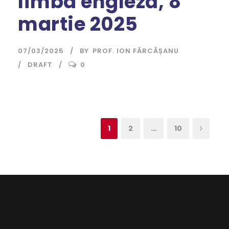
limba engleză, 8
martie 2025
07/03/2025
BY
PROF. ION FĂRCĂȘANU
DRAFT
0
1
2
…
10