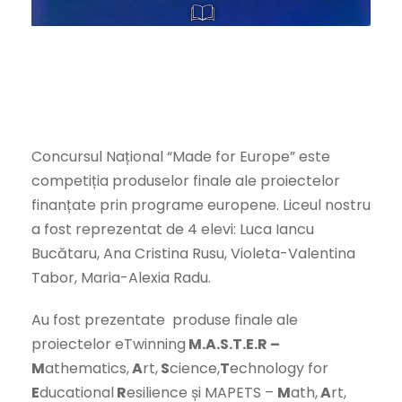
Concursul Național “Made for Europe” este
competiția produselor finale ale proiectelor
finanțate prin programe europene. Liceul nostru
a fost reprezentat de 4 elevi: Luca Iancu
Bucătaru, Ana Cristina Rusu, Violeta-Valentina
Tabor, Maria-Alexia Radu.
Au fost prezentate produse finale ale
proiectelor eTwinning
M.A.S.T.E.R –
M
athematics,
A
rt,
S
cience,
T
echnology for
E
ducational
R
esilience și MAPETS –
M
ath,
A
rt,