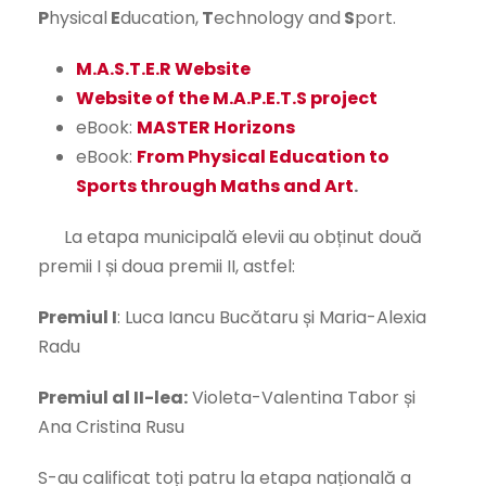
P
hysical
E
ducation,
T
echnology and
S
port.
M.A.S.T.E.R Website
Website of the M.A.P.E.T.S project
eBook:
MASTER Horizons
eBook:
From Physical Education to
Sports through Maths and Art
.
La etapa municipală elevii au obținut două
premii I și doua premii II, astfel:
Premiul I
: Luca Iancu Bucătaru și Maria-Alexia
Radu
Premiul al II-lea:
Violeta-Valentina Tabor și
Ana Cristina Rusu
S-au calificat toți patru la etapa națională a