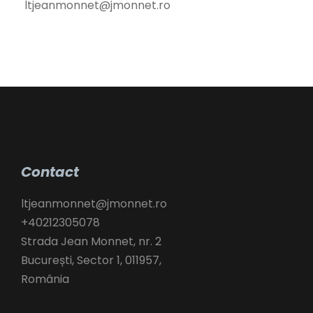
ltjeanmonnet@jmonnet.ro
Contact
ltjeanmonnet@jmonnet.ro
+40212305078
Strada Jean Monnet, nr. 2
București
,
Sector 1,
011957,
România