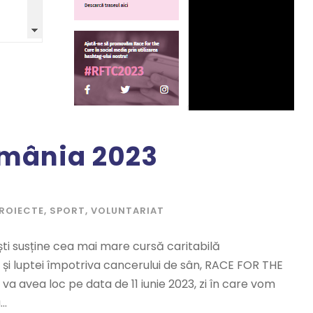
omânia 2023
ROIECTE
,
SPORT
,
VOLUNTARIAT
ști susține cea mai mare cursă caritabilă
 și luptei împotriva cancerului de sân, RACE FOR THE
va avea loc pe data de 11 iunie 2023, zi în care vom
..