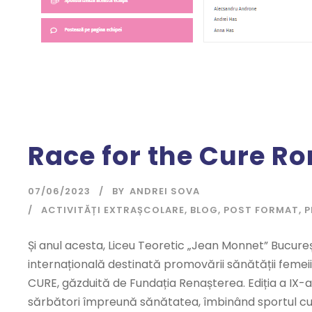
Race for the Cure R
07/06/2023
BY
ANDREI SOVA
ACTIVITĂȚI EXTRAȘCOLARE
,
BLOG
,
POST FORMAT
,
P
Și anul acesta, Liceu Teoretic „Jean Monnet” Bucure
internațională destinată promovării sănătății femeii
CURE, găzduită de Fundația Renașterea. Ediția a IX-a 
sărbători împreună sănătatea, îmbinând sportul cu.