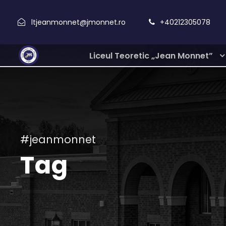
ltjeanmonnet@jmonnet.ro
+40212305078
Liceul Teoretic „Jean Monnet”
#jeanmonnet
Tag