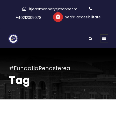
ltjeanmonnet@jmonnet.ro
Setări accesibilitate
+40212305078
#FundatiaRenasterea
Tag