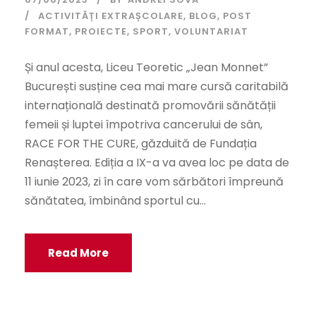
ACTIVITĂȚI EXTRAȘCOLARE
,
BLOG
,
POST
FORMAT
,
PROIECTE
,
SPORT
,
VOLUNTARIAT
Și anul acesta, Liceu Teoretic „Jean Monnet”
București susține cea mai mare cursă caritabilă
internațională destinată promovării sănătății
femeii și luptei împotriva cancerului de sân,
RACE FOR THE CURE, găzduită de Fundația
Renașterea. Ediția a IX-a va avea loc pe data de
11 iunie 2023, zi în care vom sărbători împreună
sănătatea, îmbinând sportul cu...
Read More