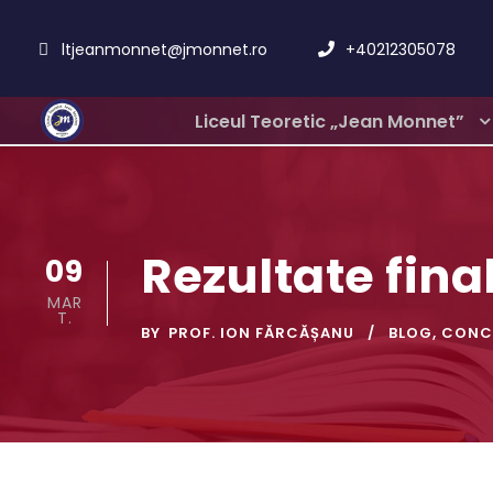
ltjeanmonnet@jmonnet.ro
+40212305078
Liceul Teoretic „Jean Monnet”
Rezultate final
09
MAR
T.
BY
PROF. ION FĂRCĂȘANU
BLOG
,
CONC