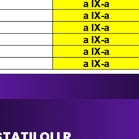
TAȚII OLLR