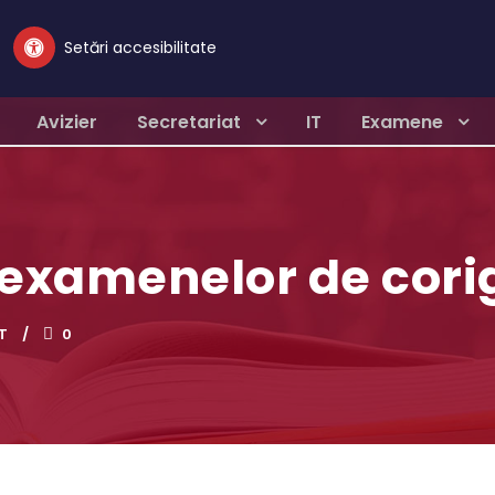
Setări accesibilitate
Avizier
Secretariat
IT
Examene
examenelor de cori
T
0