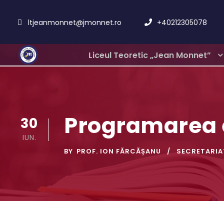
ltjeanmonnet@jmonnet.ro
+40212305078
Liceul Teoretic „Jean Monnet”
Programarea 
30
IUN.
BY
PROF. ION FĂRCĂȘANU
SECRETARIA