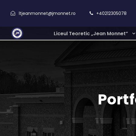
ltjeanmonnet@jmonnet.ro
+40212305078
Liceul Teoretic „Jean Monnet”
Port