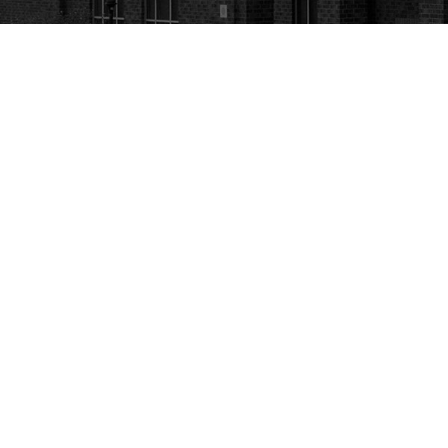
JM English Corner
Proiect 4