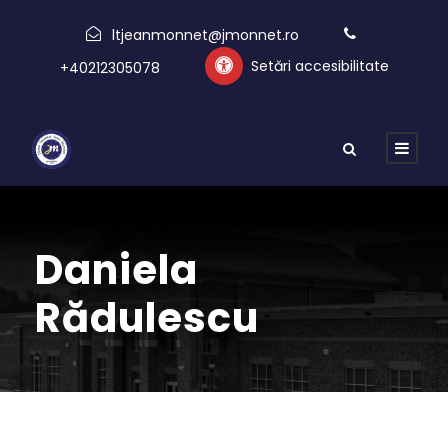
ltjeanmonnet@jmonnet.ro
Setări accesibilitate
+40212305078
Daniela
Rădulescu