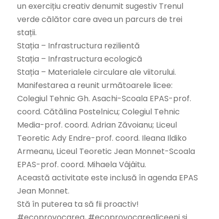
un exercițiu creativ denumit sugestiv Trenul
verde călător care avea un parcurs de trei
stații.
Stația – Infrastructura rezilientă
Stația – Infrastructura ecologică
Stația – Materialele circulare ale viitorului.
Manifestarea a reunit următoarele licee:
Colegiul Tehnic Gh. Asachi-Scoala EPAS-prof.
coord. Cătălina Postelnicu; Colegiul Tehnic
Media-prof. coord. Adrian Zăvoianu; Liceul
Teoretic Ady Endre-prof. coord. Ileana Ildiko
Armeanu, Liceul Teoretic Jean Monnet-Scoala
EPAS-prof. coord. Mihaela Vâjâitu.
Această activitate este inclusă în agenda EPAS
Jean Monnet.
Stă în puterea ta să fii proactiv!
#ecoprovocarea, #ecoprovocarealiceeni și