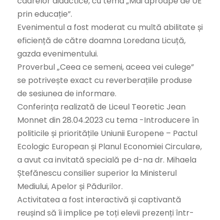
cadrelor didactice, cu tema „Mai aproape de UE
prin educație”.
Evenimentul a fost moderat cu multă abilitate și
eficiență de către doamna Loredana Licuță,
gazda evenimentului.
Proverbul „Ceea ce semeni, aceea vei culege”
se potrivește exact cu reverberațiile produse
de sesiunea de informare.
Conferința realizată de Liceul Teoretic Jean
Monnet din 28.04.2023 cu tema -Introducere în
politicile și prioritățile Uniunii Europene – Pactul
Ecologic European și Planul Economiei Circulare,
a avut ca invitată specială pe d-na dr. Mihaela
Ștefănescu consilier superior la Ministerul
Mediului, Apelor și Pădurilor.
Activitatea a fost interactivă și captivantă
reușind să îi implice pe toți elevii prezenți într-