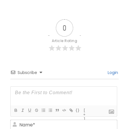
0
Article Rating
Subscribe
Login
{}
[
+
]
N